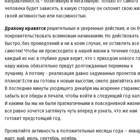
направленность - позитивную и негативную. Только от самого
человека будет зависеть, в какую сторону он склонит свою жи
своей активностью или пассивностью.
Дракону нравятся
решительные и уверенные действия, и он б
покровительствовать всемновым начинаниям. Но действовать
быстро, без промедлений и ни в коем случае, не оставлять все
самотек! Чтобы ни происходило в нашей жизни в течение года
каждый из нас в глубине души верит, что с приходом нового г
нашу жизнь обязательно придут долгожданные перемены к
лучшему. А потому - реализация давно задуманных проектов и
планов! Если вы готовы к новым высотам, смело двигайтесь вп
В последние минуты уходящего декабря мы искренне стараем
забыть все обиды и печали, чтобы войти в следующий год нал
И какими бы мы ни были прагматичными в повседневной жизни
все равно хочется заглянуть чуть вперед и узнать, что же нам
готовит предстоящий год.
Проявляйте активность в положительные месяцы года – январ
март, май, июль, сентябрь, ноябрь.