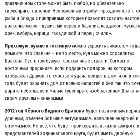
праздничном столе может быть любой, но обязательно
свежеприготовленой! Непременный атрибут праздничного сто
рыба и блюда с приправами которые позволят создать насто
драконье меню - душистый перец и базилик, кардамон, мускат
орех, имбирь, корица, гвоздичкой и перец «чили».
Прихожую, кухню и гостиную
можно украсить символом года
помните, что спальня – не то место, куда можно «поселить»
Дракона. Пусть там бушуют совсем иные страсти. Согласно
восточным преданиям, если подарить подарок, на котором
изображен Дракон, то счастье и удача придет в дом, и он в те
года будет охранять дом от всяких напастей и бед так что сме
дарите небольшие и милые сувениры с изображением Дракона
своим друзьям и знакомым!
2012 год Чёрного Водного Дракона
будет позитивным перио
удачным, отмечен большим энтузиазмом, наполнен энергией и
оптимизмом. Но всё, что будет происходить в жизни каждого и
представителей зодиакального круга, будет иметь двойную