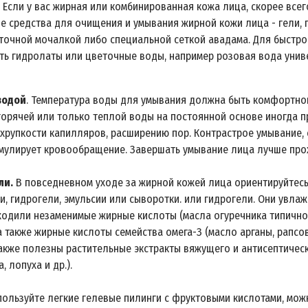
Если у вас жирная или комбинированная кожа лица, скорее всего
е средства для очищения и умывания жирной кожи лица - гели, п
точной мочалкой либо специальной сеткой авадама. Для быстро
ть гидролаты или цветочные воды, например розовая вода унив
водой
. Температура воды для умывания должна быть комфортной
горячей или только теплой воды на постоянной основе иногда пр
 хрупкости капилляров, расширению пор. Контрастрое умывание, 
имулирует кровообращение. Завершать умывание лица лучше про
ли.
В повседневном уходе за жирной кожей лица ориентируйтесь
, гидрогели, эмульсии или сыворотки. или гидрогели. Они увлаж
входили незаменимые жирные кислоты (масла огуречника типично
 а также жирные кислоты семейства омега-З (масло арганы, рапс
акже полезны растительные экстракты вяжущего и антисептическо
, лопуха и др.).
ользуйте легкие гелевые пилинги с фруктовыми кислотами, мож