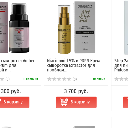
 сыворотка Amber
Niacinamid 5% и PDRN Крем
Step 2
erum для
сыворотка Extractor для
для ли
 и ...
проблем...
Philoso.
В наличии
В наличии
(0)
(0)
 300 руб.
3 700 руб.
В корзину
В корзину