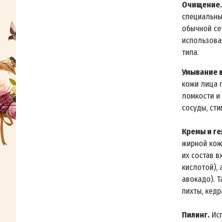
Очищение.
специальны
обычной се
использова
типа.
Умывание 
кожи лица 
ломкости и
сосуды, ст
Кремы и ге
жирной кожи
их состав 
кислотой),
авокадо). Т
пихты, кедра
Пилинг.
Исп