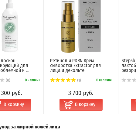
 лосьон
Ретинол и PDRN Крем
Step5b
лирующий для
сыворотка Extractor для
лактоб
облемной и ...
лица и декольте
резорц
В наличии
В наличии
(0)
(1)
 300 руб.
3 700 руб.
В корзину
В корзину
уход за жирной кожей лица