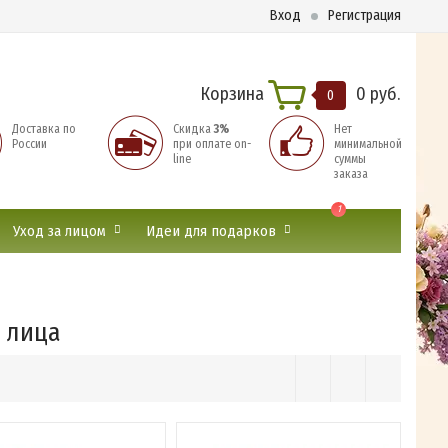
Вход
Регистрация
Корзина
0 руб.
0
Доставка по
Скидка
3%
Нет
России
при оплате on-
минимальной
line
суммы
заказа
1
Уход за лицом
Идеи для подарков
 лица