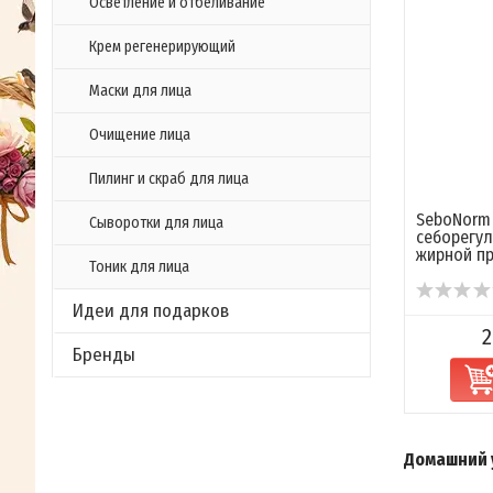
Осветление и отбеливание
Крем регенерирующий
Маски для лица
Очищение лица
Пилинг и скраб для лица
SeboNorm
Сыворотки для лица
себорегу
жирной пр
Тоник для лица
Идеи для подарков
2
Бренды
Домашний 