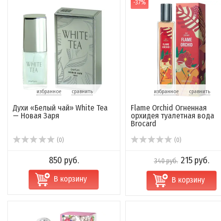
-37%
избранное
сравнить
избранное
сравнить
Духи «Белый чай» White Tea
Flame Orchid Огненная
— Новая Заря
орхидея туалетная вода
Brocard
(0)
(0)
850 руб.
215 руб.
340 руб.
В корзину
В корзину