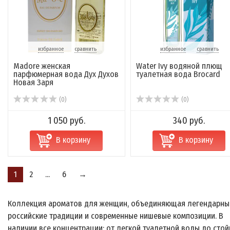
избранное
сравнить
избранное
сравнить
Madore женская
Water Ivy водяной плющ
парфюмерная вода Дух Духов
туалетная вода Brocard
Новая Заря
(0)
(0)
1 050 руб.
340 руб.
В корзину
В корзину
1
2
...
6
→
Коллекция ароматов для женщин, объединяющая легендарны
российские традиции и современные нишевые композиции. В
наличии все концентрации: от легкой туалетной воды до стой