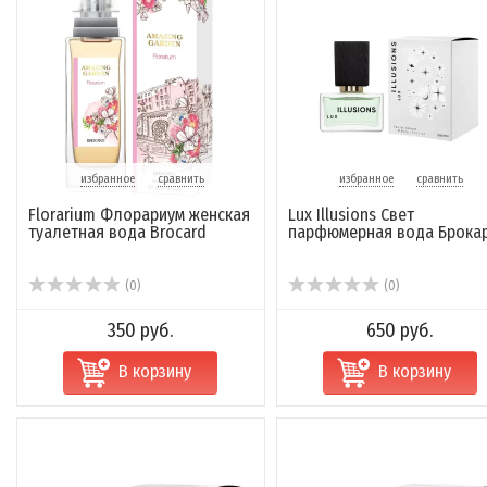
избранное
сравнить
избранное
сравнить
Florarium Флорариум женская
Lux Illusions Свет
туалетная вода Brocard
парфюмерная вода Брока
(0)
(0)
350 руб.
650 руб.
В корзину
В корзину