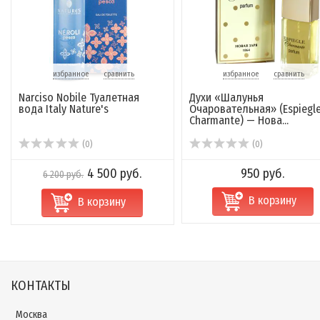
избранное
сравнить
избранное
сравнить
Narciso Nobile Туалетная
Духи «Шалунья
вода Italy Nature's
Очаровательная» (Espiegl
Charmante) — Нова...
(0)
(0)
4 500 руб.
950 руб.
6 200 руб.
В корзину
В корзину
КОНТАКТЫ
Москва