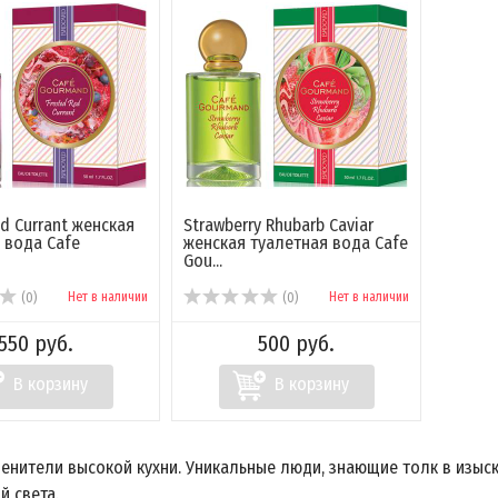
ed Currant женская
Strawberry Rhubarb Caviar
 вода Cafe
женская туалетная вода Cafe
Gou...
Нет в наличии
Нет в наличии
(0)
(0)
550 руб.
500 руб.
В корзину
В корзину
ценители высокой кухни. Уникальные люди, знающие толк в изыск
й света.