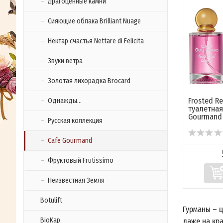
Драгоценные камни
Сияющие облака Brilliant Nuage
Нектар счастья Nettare di Felicita
Звуки ветра
Золотая лихорадка Brocard
Frosted R
Однажды...
туалетная
Gourmand
Русская коллекция
Cafe Gourmand
Фруктовый Frutissimo
Неизвестная Земля
Botulift
Гурманы – 
BioKap
даже на кра