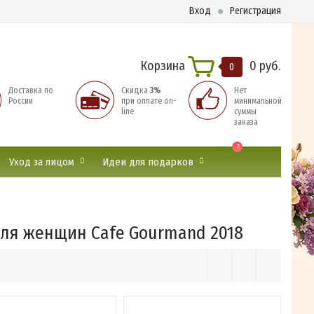
Вход
Регистрация
Корзина
0 руб.
0
Доставка по
Скидка
3%
Нет
России
при оплате on-
минимальной
line
суммы
заказа
1
Уход за лицом
Идеи для подарков
ля женщин Cafe Gourmand 2018