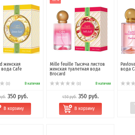
d женская
Mille feuille Тысяча листов
Pavlov
 вода Cafe
женская туалетная вода
вода C
Brocard
В наличии
В наличии
(0)
(0)
350 руб.
350 руб.
руб.
450 руб.
В корзину
В корзину