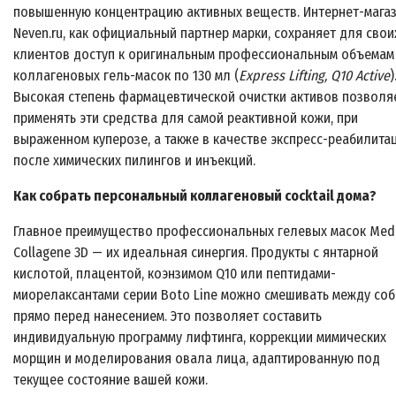
повышенную концентрацию активных веществ. Интернет-мага
Neven.ru, как официальный партнер марки, сохраняет для свои
клиентов доступ к
оригинальным профессиональным объемам
коллагеновых гель-масок по 130 мл
(
Express Lifting, Q10 Active
)
Высокая степень фармацевтической очистки активов позволя
применять эти средства для самой реактивной кожи, при
выраженном куперозе, а также в качестве экспресс-реабилита
после химических пилингов и инъекций.
Как собрать персональный коллагеновый cocktail дома?
Главное преимущество профессиональных гелевых масок Medi
Collagene 3D — их идеальная синергия. Продукты с янтарной
кислотой, плацентой, коэнзимом Q10 или пептидами-
миорелаксантами серии Boto Line можно смешивать между со
прямо перед нанесением. Это позволяет составить
индивидуальную программу лифтинга, коррекции мимических
морщин и моделирования овала лица, адаптированную под
текущее состояние вашей кожи.