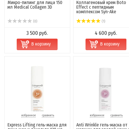
Микро-пилинг для лица 150
Коллагеновый крем Boto
мл Medical Collagen 3D
Effect с пептидным
комплексом Syn-Ake
(0)
(1)
3 500 руб.
4 600 руб.
В корзину
В корзину
избранное
сравнить
избранное
сравнить
Express Lifting гель-маска для
Anti Wrinkle гель-маска от