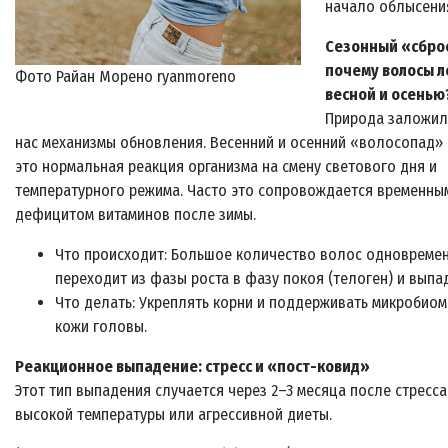
начало облысени
Сезонный «сбро
почему волосы л
Фото Райан Морено ryanmoreno
весной и осенью
Природа заложил
нас механизмы обновления. Весенний и осенний «волосопад»
это нормальная реакция организма на смену светового дня и
температурного режима. Часто это сопровождается временны
дефицитом витаминов после зимы.
Что происходит: Большое количество волос одновреме
переходит из фазы роста в фазу покоя (телоген) и выпа
Что делать: Укреплять корни и поддерживать микробиом
кожи головы.
Реакционное выпадение: стресс и «пост-ковид»
Этот тип выпадения случается через 2–3 месяца после стресса
высокой температуры или агрессивной диеты.