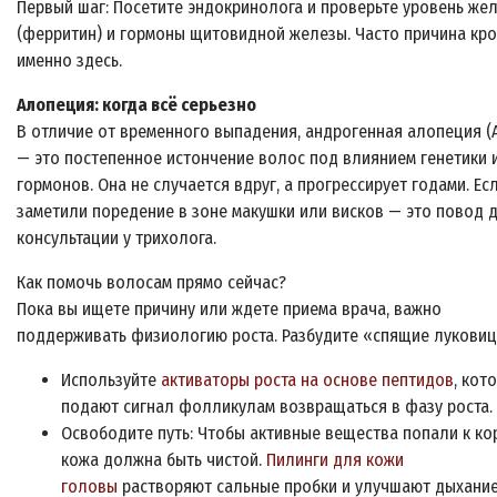
Первый шаг: Посетите эндокринолога и проверьте уровень же
(ферритин) и гормоны щитовидной железы. Часто причина кро
именно здесь.
Алопеция: когда всё серьезно
В отличие от временного выпадения, андрогенная алопеция (А
— это постепенное истончение волос под влиянием генетики 
гормонов. Она не случается вдруг, а прогрессирует годами. Ес
заметили поредение в зоне макушки или висков — это повод 
консультации у трихолога.
Как помочь волосам прямо сейчас?
Пока вы ищете причину или ждете приема врача, важно
поддерживать физиологию роста. Разбудите «спящие лукови
Используйте
активаторы роста на основе пептидов
, кот
подают сигнал фолликулам возвращаться в фазу роста.
Освободите путь: Чтобы активные вещества попали к ко
кожа должна быть чистой.
Пилинги для кожи
головы
растворяют сальные пробки и улучшают дыхани