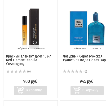
избранное
сравнить
избранное
сравнить
Красный элемент духи 10 мл
Лазурный берег мужская
Red Element Nebula
туалетная вода Новая Зар
Cosmogony
(0)
(0)
900 руб.
945 руб.
В корзину
В корзину