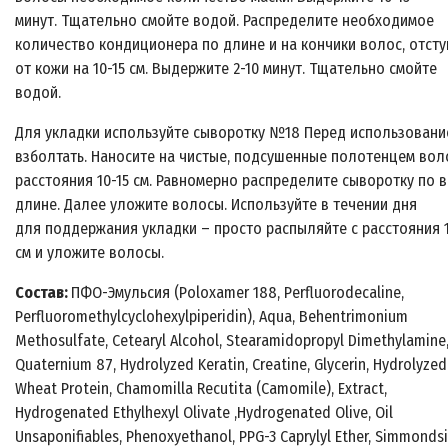
минут. Тщательно смойте водой. Распределите необходимое
количество кондиционера по длине и на кончики волос, отсту
от кожи на 10-15 см. Выдержите 2-10 минут. Тщательно смойте
водой.
Для укладки используйте сыворотку №18 Перед использовани
взболтать. Наносите на чистые, подсушенные полотенцем вол
расстояния 10-15 см. Равномерно распределите сыворотку по в
длине. Далее уложите волосы. Используйте в течении дня
для поддержания укладки – просто распыляйте с расстояния 1
см и уложите волосы.
Состав:
ПФО-Эмульсия (Poloxamer 188, Perfluorodecaline,
Perfluoromethylcyclohexylpiperidin), Aqua, Behentrimonium
Methosulfate, Cetearyl Alcohol, Stearamidopropyl Dimethylamine
Quaternium 87, Hydrolyzed Keratin, Creatine, Glycerin, Hydrolyzed
Wheat Protein, Chamomilla Recutita (Camomile), Extract,
Hydrogenated Ethylhexyl Olivate ,Hydrogenated Olive, Oil
Unsaponifiables, Phenoxyethanol, PPG-3 Caprylyl Ether, Simmonds