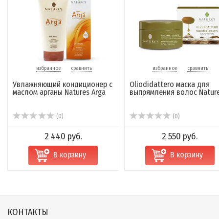
избранное
сравнить
избранное
сравнить
Увлажняющий кондиционер с
Oliodidattero маска для
маслом арганы Natures Arga
выпрямления волос Nature
(0)
(0)
2 440 руб.
2 550 руб.
В корзину
В корзину
КОНТАКТЫ