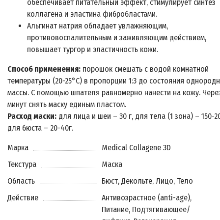
обеспечивает питательный эффект, стимулирует синтез
коллагена и эластина фибробластами.
Альгинат натрия обладает увлажняющим,
противовоспалительным и заживляющим действием,
повышает тургор и эластичность кожи.
Способ применения:
порошок смешать с водой комнатной
температуры (20-25°С) в пропорции 1:3 до состояния однород
массы. С помощью шпателя равномерно нанести на кожу. Через
минут снять маску единым пластом.
Расход маски:
для лица и шеи – 30 г, для тела (1 зона) – 150-20
для бюста – 20-40г.
Марка
Medical Collagene 3D
Текстура
Маска
Область
Бюст, Декольте, Лицо, Тело
Действие
Антивозрастное (anti-age),
Питание, Подтягивающее/