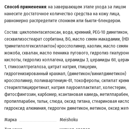
Способ применения
: на завершающем этапе ухода за лицом
нанесите достаточное количество средства на кожу лица,
равномерно распределите спонжем или бьюти-блендером.
Состав: циклопентасилоксан, вода, кремний, PEG-10 диметикон,
сесквилизостеарат сорбитана, BG, масло семян макадамии, (HD
триметилолгексиллактон) кроссполимер, каолин, масло семян
жожоба, сквалан, масло пенника лугового, гидролиз гиалуро
кислоты, гидролиз коллагена, церамиды 3, церамиды 6II, цер
1, гликозилтрегалоза, цитрат натрия, глицерин,
гидрогенизированный крахмал, (диметикон/винилдиметикон)
кроссполимер, поликвартениум-61, токоферолы, силилат крем
стеарилглицирретинат, натрия лауроиллактилат, холестерин,
фитосфингозин, карбомер, ксантановая камедь, метилпарабен,
пропилпарабен, тальк, слюда, оксид титана, стеариновая кисло
гидроксид алюминия, гидроген диметикон, метикон, оксид жел
Марка
Meishoku