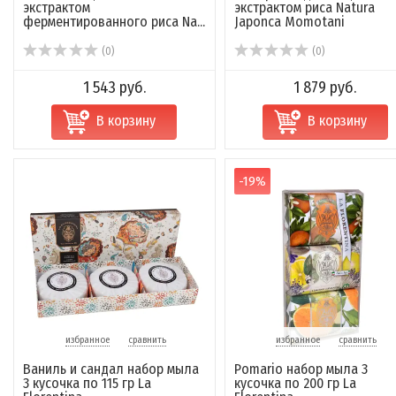
экстрактом
экстрактом риса Natura
ферментированного риса Na...
Japonca Momotani
(0)
(0)
1 543 руб.
1 879 руб.
В корзину
В корзину
-19%
избранное
сравнить
избранное
сравнить
Ваниль и сандал набор мыла
Pomario набор мыла 3
3 кусочка по 115 гр La
кусочка по 200 гр La