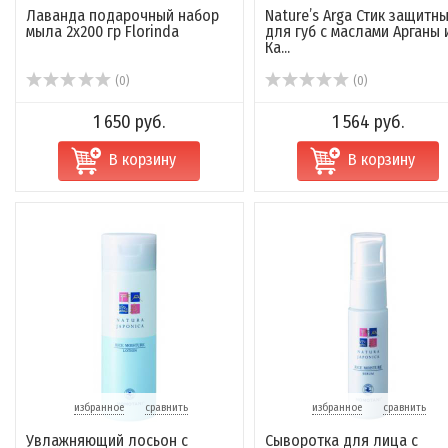
Лаванда подарочный набор
Nature’s Arga Стик защитн
мыла 2х200 гр Florinda
для губ с маслами Арганы 
Ка...
(0)
(0)
1 650 руб.
1 564 руб.
В корзину
В корзину
избранное
сравнить
избранное
сравнить
Увлажняющий лосьон с
Сыворотка для лица с