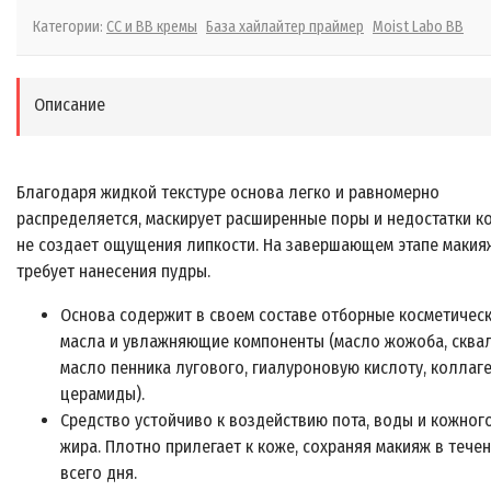
Категории:
CC и BB кремы
База хайлайтер праймер
Moist Labo BB
Описание
Благодаря жидкой текстуре основа легко и равномерно
распределяется, маскирует расширенные поры и недостатки к
не создает ощущения липкости. На завершающем этапе макия
требует нанесения пудры.
Основа содержит в своем составе отборные косметичес
масла и увлажняющие компоненты (масло жожоба, сквал
масло пенника лугового, гиалуроновую кислоту, коллаге
церамиды).
Средство устойчиво к воздействию пота, воды и кожног
жира. Плотно прилегает к коже, сохраняя макияж в тече
всего дня.