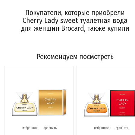
Покупатели, которые приобрели
Cherry Lady sweet туалетная вода
для женщин Brocard, также купили
Рекомендуем посмотреть
избранное
сравнить
избранное
сравнить
Maresale парфюмерная
Heavenly Fruits Гербариум
селективная вода Racconti
женская туалетная вода
Brocard
избранное
сравнить
избранное
сравнить
(0)
(0)