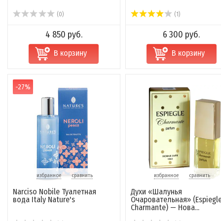
(0)
(1)
4 850 руб.
6 300 руб.
В корзину
В корзину
-27%
избранное
сравнить
избранное
сравнить
Narciso Nobile Туалетная
Духи «Шалунья
вода Italy Nature's
Очаровательная» (Espiegl
Charmante) — Нова...