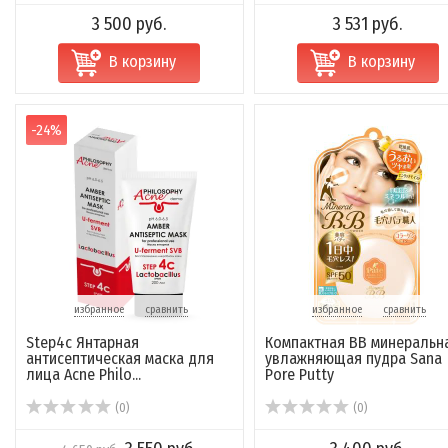
3 500 руб.
3 531 руб.
В корзину
В корзину
-24%
избранное
сравнить
избранное
сравнить
Step4c Янтарная
Компактная BB минеральн
антисептическая маска для
увлажняющая пудра Sana
лица Acne Philo...
Pore Putty
(0)
(0)