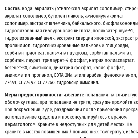
Состав
: вода, акрилаты/этилгексил акрилат сополимер, стире
акрилат сополимер, бутилен гликоль, аммониум акрилат
сополимер, экстракт шлемника, байкальского, биофлавоноиды
гидролизованная гиалуроновая кислота, поликватерниум-51,
гидролизованный шелк, экстракт сверции японской, экстракт р
пропандиол, гидрогенезированные пальмовые глицериды,
сорбитан триолеат, пальмитат цукрозы, сорбитан пальмитат,
сорбитан, лаурат, трилаурет-4 фосфат, натрия полиаспартат,
бегенет-30, симетикон, динатрия фосфат, калия фосфат,
аминометил пропанол, EDTA-2Na ,этилпарабен, феноксиэтанол, 
77491, CI 77492, CI 77266, гидроксид аммония.
Меры предосторожности:
избегайте попадания на слизистую
оболочку глаза, при попадании не трите, сразу же промойте в
При покраснении, зуде, раздражении после применения прекра
использование средства и проконсультируйтесь с врачом-
дерматологом. Храните в недоступных для детей местах. Не
храните в местах повышенных / пониженных температур, избег