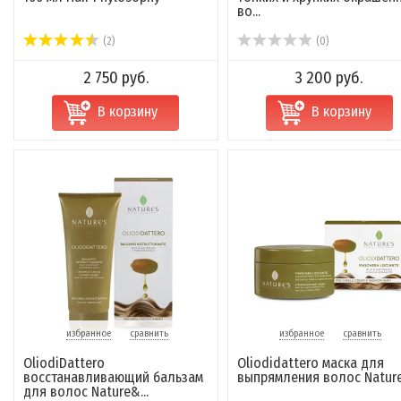
во...
(2)
(0)
2 750 руб.
3 200 руб.
В корзину
В корзину
избранное
сравнить
избранное
сравнить
OliodiDattero
Oliodidattero маска для
восстанавливающий бальзам
выпрямления волос Nature
для волос Nature&...