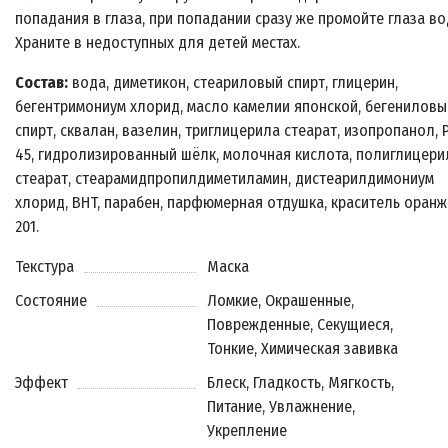
попадания в глаза, при попадании сразу же промойте глаза во
Храните в недоступных для детей местах.
Состав:
вода, диметикон, стеариловый спирт, глицерин,
бегентримониум хлорид, масло камелии японской, бегениловы
спирт, сквалан, вазелин, триглицерила стеарат, изопропанол, 
45, гидролизированный шёлк, молочная кислота, полиглицери
стеарат, стеарамидпропилдиметиламин, дистеарилдимониум
хлорид, BHT, парабен, парфюмерная отдушка, краситель оран
201.
Текстура
Маска
Состояние
Ломкие, Окрашенные,
Поврежденные, Секущиеся,
Тонкие, Химическая завивка
Эффект
Блеск, Гладкость, Мягкость,
Питание, Увлажнение,
Укрепление