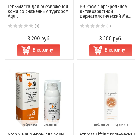
Гель-маска для обезвоженой
BB крем с аргирелином
кожи со сниженным тургором
антивозрастной
Aqu...
дерматологический Ma...
(0)
(0)
3 200 руб.
3 200 руб.
В корзину
В корзину
избранное
сравнить
избранное
сравнить
Step 8 Нано-крем для зоны
Express Lifting гель-маска