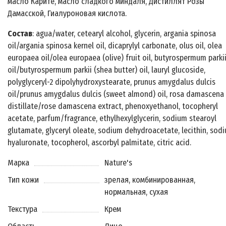
масло Карите, масло сладкого миндаля, Дистиллят Розы
Дамасской, Гиалуроновая кислота.
Состав
: agua/water, cetearyl alcohol, glycerin, argania spinosa
oil/argania spinosa kernel oil, dicaprylyl carbonate, olus oil, olea
europaea oil/olea europaea (olive) fruit oil, butyrospermum parki
oil/butyrospermum parkii (shea butter) oil, lauryl glucoside,
polyglyceryl-2 dipolyhydroxystearate, prunus amygdalus dulcis
oil/prunus amygdalus dulcis (sweet almond) oil, rosa damascena
distillate/rose damascena extract, phenoxyethanol, tocopheryl
acetate, parfum/fragrance, ethylhexylglycerin, sodium stearoyl
glutamate, glyceryl oleate, sodium dehydroacetate, lecithin, sod
hyaluronate, tocopherol, ascorbyl palmitate, citric acid.
Марка
Nature's
Тип кожи
зрелая, комбинированная,
нормальная, сухая
Текстура
Крем