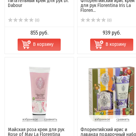
Питательный крем для рук Dr.
Флорентийский ирис крем
Dabour
для рук Florentina Iris La
Floren...
(0)
(0)
855 руб.
939 руб.
В корзину
В корзину
избранное
сравнить
избранное
сравнить
Майская роза крем для рук
Флорентийский ирис и
Rose of May La Florentina
лаванда подарочный наб