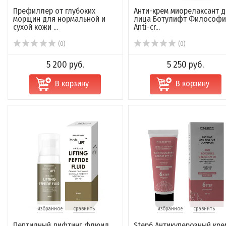
Префиллер от глубоких
Анти-крем миорелаксант 
морщин для нормальной и
лица Ботулифт Философи
сухой кожи ...
Anti-cr...
(0)
(0)
5 200 руб.
5 250 руб.
В корзину
В корзину
избранное
сравнить
избранное
сравнить
Пептидный лифтинг флюид
Step6 Антикуперозный кре