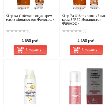
капли Nat...
избранное
сравнить
избранное
сравнить
(0)
(0)
Step 4а Отбеливающая крем-
Step 7a Отбеливающий на
2 880 руб.
4 410 руб.
маска Меланостоп Философи
крем SPF 30 Меланостоп
Философи
В корзину
В корзину
(0)
(0)
4 650 руб.
4 450 руб.
В корзину
В корзину