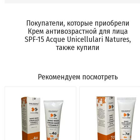
Покупатели, которые приобрели
Крем антивозрастной для лица
SPF-15 Acque Unicellulari Natures,
также купили
Рекомендуем посмотреть
избранное
сравнить
избранное
сравнить
Крем антивозрастной для
Гиалуроновая кислота д
контура глаз и губ Nature's ...
лица концентрированны