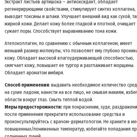
Экстракт листьев артишока – антиоксидант, обладает
регенерирующими свойствами, стимулирует синтез коллагена,
выводит токсины и шлаки. Улучшает внешний вид как сухой, та
жирной кожи. Делает кожу более гладкой и плотной, очищает 
сужает поры. Способствует выравниванию тона кожи.
Ателоколлаген, по сравнению с обычным коллагеном, имеет
меньший размер молекулы, что позволяет ему глубоко проник
кожу. Обладает высокой влагоудерживающей способностью,
смягчает кожу, повышает ее тургор и разглаживает морщины.
Обладает ароматом имбиря.
Способ применения
: выдавить необходимое количество сред
на сухие ладони, нанести на все лицо, не смывая макияж, избе
области вокруг глаз. Смыть теплой водой.
Меры предосторожности:
при покраснении, зуде, раздражен
после применения прекратите использование средства и
проконсультируйтесь с врачом-дерматологом. Не храните в ме
повышенных/пониженных температур, избегайте попадания п
солнечных лучей.