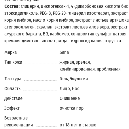
Состав:
глицерин, циклогексан-1, 4-дикарбоновая кислота бис
этоксидигликоль, PEG-8, PEG-20-глицерил изостеарат, экстракт
корня имбиря, масло корня имбиря, экстракт листьев артишока
ателоколлаген, сквалан, экстракт листьев алоэ вера, экстракт
амурского бархата, BG, карбомер, хондроитин сульфат натрия,
кремния диметил силилат, вода, гидроксид калия, отдушка.
Марка
Sana
Тип кожи
жирная, зрелая,
комбинированная, проблемная
Текстура
Гель, Эмульсия
Область
Лицо, Нос
Действие
Очищение
Эффект
очистка пор
Возрастные
рекомендации
от 18 лет и старше