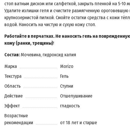
стоп ватным диском или салфеткой, закрыть пленкой на 5-10 м
Удалите излишки геля и счистите размягченную ороговевшую
крупнозернистой пилкой. Смойте остатки средства с кожи тёп
водой. Наносить на чистую и сухую кожу стоп.
Работайте в перчатках. Не наносить гель на поврежденну
кожу (ранки, трещины)
!
Состав:
Мочевина, гидроксид калия
Марка
Morizo
Текстура
Гель
Область
Ступни
Действие
Отшелушивание
Эффект
гладкость
Возрастные
рекомендации
от 18 лет и старше