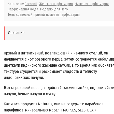
Категории:
Racconti
Женская парфюмерия
Нишевая парфюмерия
Парфюмерная вода
Подарки для Него
Теги:
древесный
пряный
нишевая парфюмерия
Описание
Пряный и интенсивный, вовлекающий и немного смелый, он
начинается с нот розового перца, затем согревается небольш
цветками индийского жасмина самбак, в то время как обоняте
текстура сгущается и раскрывает сладость и теплоту
индонезийских пачули.
Ноты
: розовый перец, индийский жасмин самбак, индонезийск
пачули, белые пачули и мускус.
Как и все продукты Nature's, они не содержат: парабенов,
парафинов, минеральных масел, ГМО, SLS, SLES, DEA и