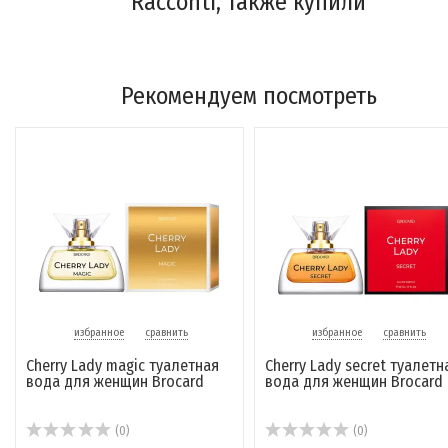
Racconti, также купили
Рекомендуем посмотреть
избранное
сравнить
избранное
сравнить
Lykke женская парфюмерная
Русская лаванда одекол
вода Nordlys Brocard
Новая Заря
избранное
сравнить
избранное
сравнить
(0)
(0)
Cherry Lady magic туалетная
Cherry Lady secret туалетн
825 руб.
189 руб.
вода для женщин Brocard
вода для женщин Brocard
В корзину
В корзину
(0)
(0)