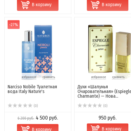
В корзину
В корзину
-27%
избранное
сравнить
избранное
сравнить
Narciso Nobile Туалетная
Духи «Шалунья
вода Italy Nature's
Очаровательная» (Espiegl
Charmante) — Нова...
(0)
(0)
4 500 руб.
950 руб.
6 200 руб.
В корзину
В корзину