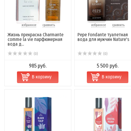
избранное
сравнить
избранное
сравнить
Жизнь прекрасна Charmante
Pepe Fondante туалетная
comme la vie парфюмерная
вода для мужчин Nature's
вода д...
(0)
(0)
985 руб.
5 500 руб.
В корзину
В корзину