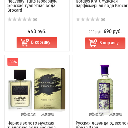
Heavenly Fruits Гербариум
Nordlys Kraft мужская
женская туалетная вода
парфюмерная вода Brocar
Brocard
(0)
(0)
440 руб.
690 руб.
900 руб.
В корзину
В корзину
-30%
избранное
сравнить
избранное
сравнить
Черное золото мужская
Русская лаванда одеколо
туалетная вода Брокард
Новая Заря